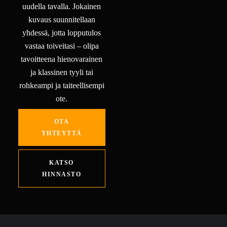
uudella tavalla. Jokainen
kuvaus suunnitellaan
yhdessä, jotta lopputulos
vastaa toiveitasi – olipa
tavoitteena hienovarainen
ja klassinen tyyli tai
rohkeampi ja taiteellisempi
ote.
OTA
YHTEYTTÄ
KATSO
HINNASTO