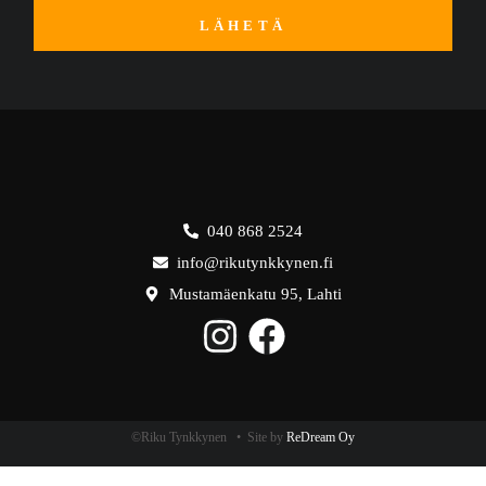
LÄHETÄ
040 868 2524
info@rikutynkkynen.fi
Mustamäenkatu 95, Lahti
©Riku Tynkkynen • Site by
ReDream Oy