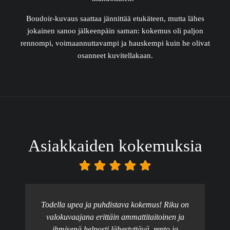
Boudoir-kuvaus saattaa jännittää etukäteen, mutta lähes
jokainen sanoo jälkeenpäin saman: kokemus oli paljon
rennompi, voimaannuttavampi ja hauskempi kuin he olivat
osanneet kuvitellakaan.
Asiakkaiden kokemuksia
Todella upea ja puhdistava kokemus! Riku on
valokuvaajana erittäin ammattitaitoinen ja
ihmisenä helposti lähestyttävä, rento ja