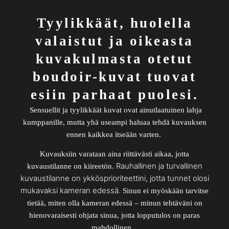
Tyylikkäät, huolella
valaistut ja oikeasta
kuvakulmasta otetut
boudoir-kuvat tuovat
esiin parhaat puolesi.
Sensuellit ja tyylikkäät kuvat ovat ainutlaatuinen lahja
kumppanille, mutta yhä useampi haluaa tehdä kuvauksen
ennen kaikkea itseään varten.
Kuvauksiin varataan aina riittävästi aikaa, jotta
Rauhallinen ja turvallinen
kuvaustilanne on kiireetön.
kuvaustilanne on ykkösprioriteettini, jotta tunnet olosi
mukavaksi kameran edessä.
Sinun ei myöskään tarvitse
tietää, miten olla kameran edessä – minun tehtäväni on
hienovaraisesti ohjata sinua, jotta lopputulos on paras
mahdollinen.